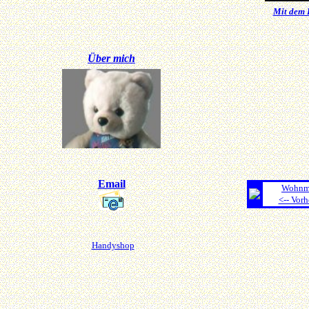
Mit dem 
Über mich
Email
Wohnmo
<-- Vorh
Handyshop