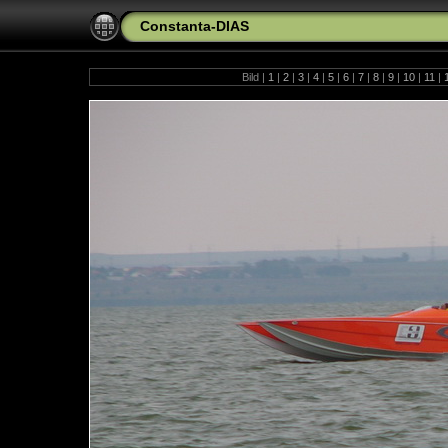
Constanta-DIAS
Bild |
1
|
2
|
3
|
4
|
5
|
6
|
7
|
8
|
9
|
10
|
11
|