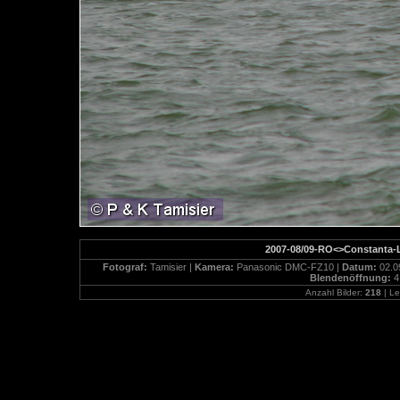
2007-08/09-RO<>Constanta-L
Fotograf:
Tamisier |
Kamera:
Panasonic DMC-FZ10 |
Datum:
02.0
Blendenöffnung:
4
Anzahl Bilder:
218
| Le